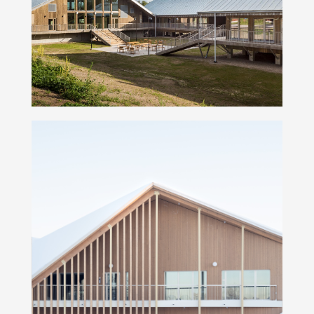
Hyytiälän metsäasema
Päiväkoti Soittaja