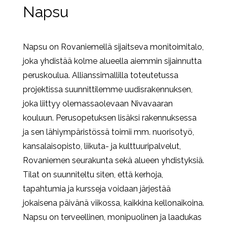
Napsu
Napsu on Rovaniemellä sijaitseva monitoimitalo,
joka yhdistää kolme alueella aiemmin sijainnutta
peruskoulua. Allianssimallilla toteutetussa
projektissa suunnittilemme uudisrakennuksen,
joka liittyy olemassaolevaan Nivavaaran
kouluun. Perusopetuksen lisäksi rakennuksessa
ja sen lähiympäristössä toimii mm. nuorisotyö,
kansalaisopisto, liikuta- ja kulttuuripalvelut,
Rovaniemen seurakunta sekä alueen yhdistyksiä.
Tilat on suunniteltu siten, että kerhoja,
tapahtumia ja kursseja voidaan järjestää
jokaisena päivänä viikossa, kaikkina kellonaikoina.
Napsu on terveellinen, monipuolinen ja laadukas